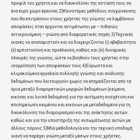
προφίλ του χρήστη και να διευκολύνει της εστίασή τους σε
ένα ευρύ χώρο έρευνας.2)Καινοτόμες μεθόδους συγχώνευσης
που θα επιτρέπουν στους χρήστες της γνώσης να λαμβάνουν
αποφάσεις όταν έρχονται αντιμέτωποι με – πιθανώς
αντικρουόμενη – γνώση από διαφορετικές πηγές.3)Τεχνικές
ικανές να αναπαριστούν και να διαχειρίζονται (i) αβεβαιότητα
(ii) εμπιστοσύνη και προέλευση, καθώς και (iii) δυναμικές
πλευρές της γνώσης, ώστε να βοηθούν τους χρήστες στην
ισορρόπηση των αποφάσεών τους.4)Εύρωστα και
κλιμακούμενα εργαλεία συλλογής γνώσης και ανάλυσης
δεδομένων που λειτουργούν χωρίς να επηρεάζονται από τα
όρια μεταξύ διαφορετικών μορφών δεδομένων (κείμενο,
εικόνες και λοιπά δεδομένα) για την αυτόματη συσχέτιση και
επισημείωση κειμένου και εικόνων με μεταδεδομένα για τη
διευκόλυνση του διαμοιρασμού και της ανάκτησης αυτών
καθώς και για την υποστήριξη της ενσωμάτωσης αυτών με
άλλους πόρους.5)Μία μεθοδολογία και την τεχνική υποδομή
ικανή να παρέχει γνώση μεταξύ μέσων στους χρήστες,