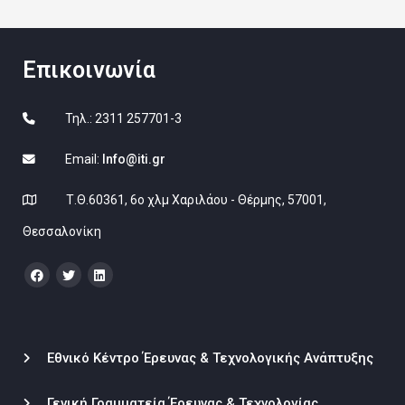
Επικοινωνία
Τηλ.: 2311 257701-3
Email:
Info@iti.gr
Τ.Θ.60361, 6ο χλμ Χαριλάου - Θέρμης, 57001,
Θεσσαλονίκη
Εθνικό Κέντρο Έρευνας & Τεχνολογικής Ανάπτυξης
Γενική Γραμματεία Έρευνας & Τεχνολογίας