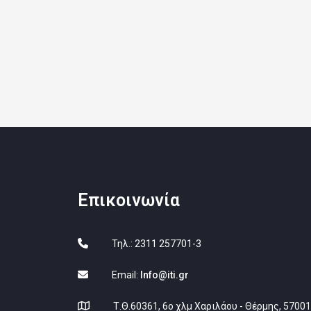
Επικοινωνία
Τηλ.: 2311 257701-3
Email:
Info@iti.gr
Τ.Θ.60361, 6ο χλμ Χαριλάου - Θέρμης, 5700