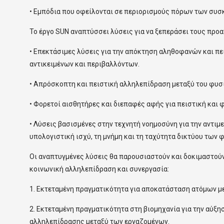
• Εμπόδια που οφείλονται σε περιορισμούς πόρων των συσ
Το έργο SUN αναπτύσσει λύσεις για να ξεπεράσει τους πρ
• Επεκτάσιμες λύσεις για την απόκτηση αληθοφανών και 
αντικειμένων και περιβαλλόντων.
• Απρόσκοπτη και πειστική αλληλεπίδραση μεταξύ του φυσι
• Φορετοί αισθητήρες και διεπαφές αφής για πειστική και 
• Λύσεις βασισμένες στην τεχνητή νοημοσύνη για την αντι
υπολογιστική ισχύ, τη μνήμη και τη ταχύτητα δικτύου των
Οι αναπτυγμένες λύσεις θα παρουσιαστούν και δοκιμαστούν
κοινωνική αλληλεπίδραση και συνεργασία:
1. Εκτεταμένη πραγματικότητα για αποκατάσταση ατόμων με
2. Εκτεταμένη πραγματικότητα στη βιομηχανία για την αύξη
αλληλεπίδρασης μεταξύ των εργαζομένων.