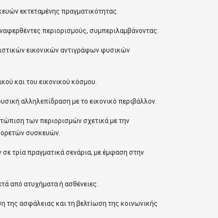
κευών εκτεταμένης πραγματικότητας.
οαναφερθέντες περιορισμούς, συμπεριλαμβάνοντας:
πειστικών εικονικών αντιγράφων φυσικών
κού και του εικονικού κόσμου.
φυσική αλληλεπίδραση με το εικονικό περιβάλλον.
μετώπιση των περιορισμών σχετικά με την
 φορετών συσκευών.
 σε τρία πραγματικά σενάρια, με έμφαση στην
τά από ατυχήματα ή ασθένειες.
ση της ασφάλειας και τη βελτίωση της κοινωνικής