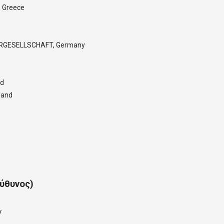
 Greece
GESELLSCHAFT, Germany
nd
land
ύθυνος)
ν