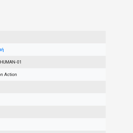
πή
-HUMAN-01
on Action