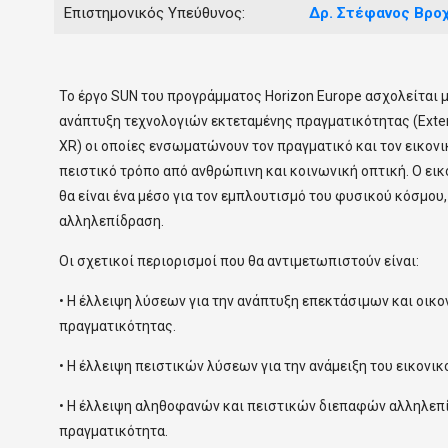
Επιστημονικός Υπεύθυνος:
Δρ.
Στέφανος
Βροχ
Το έργο SUN του προγράμματος Horizon Europe ασχολείται μ
ανάπτυξη τεχνολογιών εκτεταμένης πραγματικότητας (Exten
XR) οι οποίες ενσωματώνουν τον πραγματικό και τον εικονι
πειστικό τρόπο από ανθρώπινη και κοινωνική οπτική. Ο ει
θα είναι ένα μέσο για τον εμπλουτισμό του φυσικού κόσμου,
αλληλεπίδραση.
Οι σχετικοί περιορισμοί που θα αντιμετωπιστούν είναι:
• H έλλειψη λύσεων για την ανάπτυξη επεκτάσιμων και οι
πραγματικότητας.
• Η έλλειψη πειστικών λύσεων για την ανάμειξη του εικονι
• Η έλλειψη αληθοφανών και πειστικών διεπαφών αλληλεπ
πραγματικότητα.