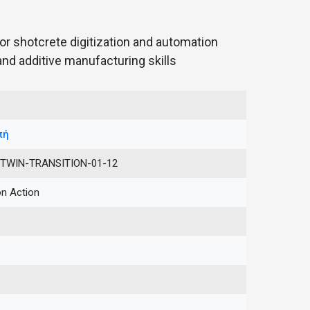
r shotcrete digitization and automation
and additive manufacturing skills
πή
TWIN-TRANSITION-01-12
on Action