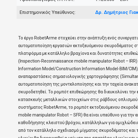
Επιστημονικός Υπεύθυνος:
Δρ.
Δημήτριος
Για
Το έργο RobetArme στοχεύει στην ανάπτυξη ενός συνεργατ
αυτοματοποίηση εργασιών εκτοξευόμενου σκυροδέματος στ
πλατφόρμα με κατάλληλο βραχίονα και δυνατότητες επιθ
(Inspection-Reconnaissance mobile manipulator Robot – IRR)
Information Model/Construction Information Model-BIM/CIM
αναπαραστάσεις σημασιολογικής χαρτογράφησης (Simultane
αυτοματοποίηση της μοντελοποίησης και την ταχεία ανακατ
σκυροδετηθεί. Το ρομπότ επιθεώρησης θα διευκολύνει την
κατασκευής μεταλλικών στοιχείων στις ράβδους οπλισμού.
συστήματος RobetArme, το ρομπότ εκτοξευόμενου σκυροδέμα
mobile manipulator Robot – SFR) θα είναι υπεύθυνο για τη
καθοδήγησης κλειστού βρόχου, κατάλληλων για ομιχλώδει
από τον κατάλληλο σχεδιασμό μίγματος σκυροδέματος και 
υλικών θα διερευνηθεί η μείωση της σπατάλης υλικών και 