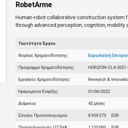
RobetArme
Human-robot collaborative construction system fo
through advanced perception, cognition, mobility 
Ταυτότητα Έργου
Φορέας Χρηματοδότησης:
Ευρωπαϊκή Επιτρο
Πρόγραμμα Χρηματοδότησης:
HORIZON-CL4-2021-
Εργαλείο Χρηματοδότησης:
Research & Innovati
Ημερομηνία Έναρξης:
01/06/2022
Διάρκεια:
42 μήνες
Σύνολο Προϋπολογισμού:
8.959.275 EUR
Προϋπολογισμός Ι.Π.ΤΗΛ.:
1.125.000 EUR