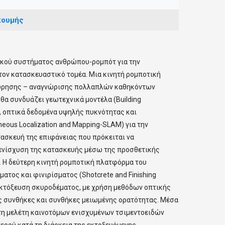
κουμής
ικού συστήματος ανθρώπου-ρομπότ για την
ον κατασκευαστικό τομέα. Μια κινητή ρομποτική
εώρησης – αναγνώρισης πολλαπλών καθηκόντων
 θα συνδυάζει γεωτεχνικά μοντέλα (Building
), οπτικά δεδομένα υψηλής πυκνότητας και
ous Localization and Mapping-SLAM) για την
ασκευή της επιφάνειας που πρόκειται να
 ενίσχυση της κατασκευής μέσω της προσθετικής
 Η δεύτερη κινητή ρομποτική πλατφόρμα του
τος και φινιρίσματος (Shotcrete and Finishing
ν εκτόξευση σκυροδέματος, με χρήση μεθόδων οπτικής
ς συνθήκες και συνθήκες μειωμένης ορατότητας. Μέσα
τη μελέτη καινοτόμων ενισχυμένων τσιμεντοειδών
νερού κατά τη διάρκεια της εκτοξευόμενης