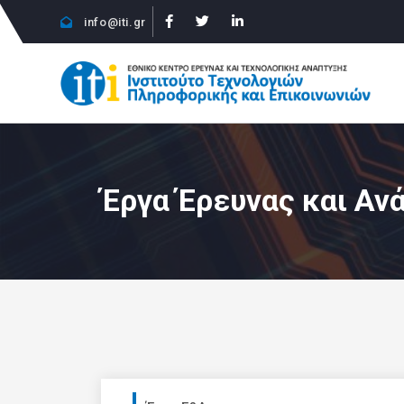
info@iti.gr
Έργα Έρευνας και Αν