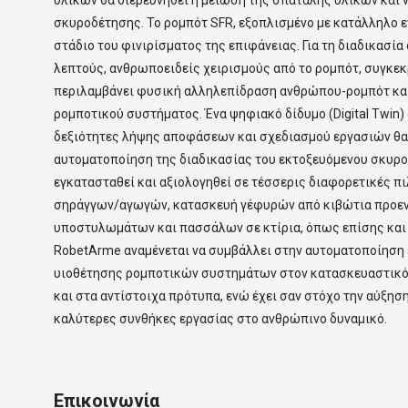
σκυροδέτησης. Το ρομπότ SFR, εξοπλισμένο με κατάλληλο ε
στάδιο του φινιρίσματος της επιφάνειας. Για τη διαδικασία
λεπτούς, ανθρωποειδείς χειρισμούς από το ρομπότ, συγκεκ
περιλαμβάνει φυσική αλληλεπίδραση ανθρώπου-ρομπότ κα
ρομποτικού συστήματος. Ένα ψηφιακό δίδυμο (Digital Twin
δεξιότητες λήψης αποφάσεων και σχεδιασμού εργασιών θα δ
αυτοματοποίηση της διαδικασίας του εκτοξευόμενου σκυρο
εγκατασταθεί και αξιολογηθεί σε τέσσερις διαφορετικές 
σηράγγων/αγωγών, κατασκευή γέφυρών από κιβώτια προεν
υποστυλωμάτων και πασσάλων σε κτίρια, όπως επίσης και 
RobetArme αναμένεται να συμβάλλει στην αυτοματοποίηση
υιοθέτησης ρομποτικών συστημάτων στον κατασκευαστικό τ
και στα αντίστοιχα πρότυπα, ενώ έχει σαν στόχο την αύξησ
καλύτερες συνθήκες εργασίας στο ανθρώπινο δυναμικό.
Επικοινωνία