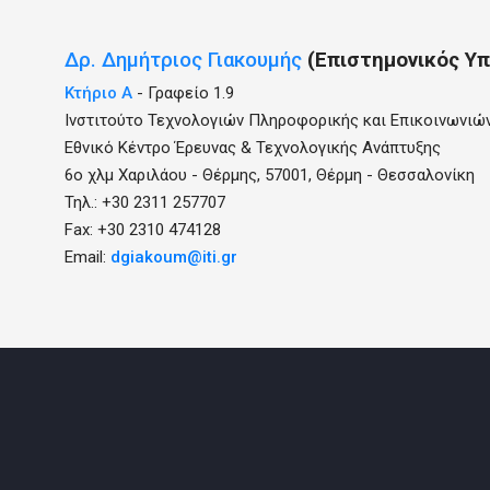
Δρ.
Δημήτριος
Γιακουμής
(Επιστημονικός Υ
Κτήριο Α
- Γραφείο 1.9
Ινστιτούτο Τεχνολογιών Πληροφορικής και Επικοινωνιώ
Εθνικό Κέντρο Έρευνας & Τεχνολογικής Ανάπτυξης
6ο χλμ Χαριλάου - Θέρμης, 57001, Θέρμη - Θεσσαλονίκη
Τηλ.: +30 2311 257707
Fax: +30 2310 474128
Email:
dgiakoum@iti.gr