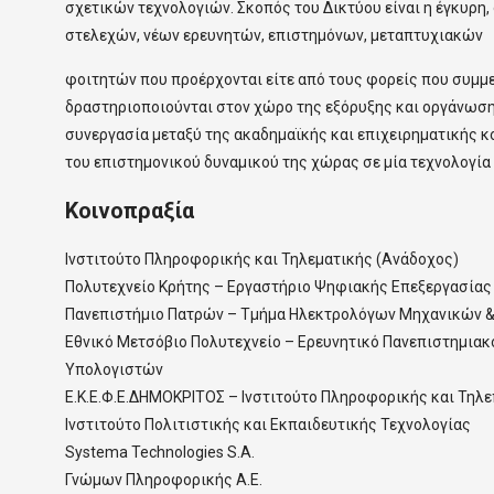
σχετικών τεχνολογιών. Σκοπός του Δικτύου είναι η έγκυρ
στελεχών, νέων ερευνητών, επιστημόνων, μεταπτυχιακών
φοιτητών που προέρχονται είτε από τους φορείς που συμμε
δραστηριοποιούνται στον χώρο της εξόρυξης και οργάνωση
συνεργασία μεταξύ της ακαδημαϊκής και επιχειρηματικής κ
του επιστημονικού δυναμικού της χώρας σε μία τεχνολογία 
Κοινοπραξία
Ινστιτούτο Πληροφορικής και Τηλεματικής (Ανάδοχος)
Πολυτεχνείο Κρήτης – Εργαστήριο Ψηφιακής Επεξεργασίας 
Πανεπιστήμιο Πατρών – Τμήμα Ηλεκτρολόγων Μηχανικών &
Εθνικό Μετσόβιο Πολυτεχνείο – Ερευνητικό Πανεπιστημιακ
Υπολογιστών
Ε.Κ.Ε.Φ.Ε.ΔΗΜΟΚΡΙΤΟΣ – Ινστιτούτο Πληροφορικής και Τηλ
Ινστιτούτο Πολιτιστικής και Εκπαιδευτικής Τεχνολογίας
Systema Technologies S.A.
Γνώμων Πληροφορικής Α.Ε.