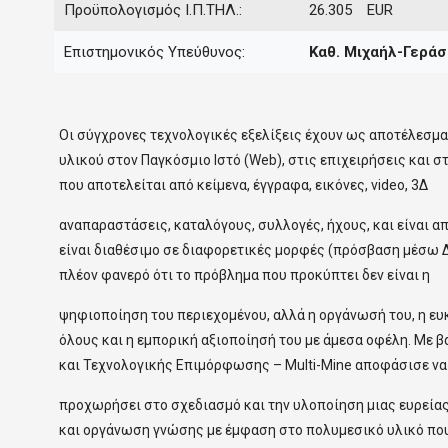
Προϋπολογισμός Ι.Π.ΤΗΛ.:
26.305 EUR
Επιστημονικός Υπεύθυνος:
Καθ.
Μιχαήλ-Γεράσ
Οι σύγχρονες τεχνολογικές εξελίξεις έχουν ως αποτέλεσμα
υλικού στον Παγκόσμιο Ιστό (Web), στις επιχειρήσεις και στ
που αποτελείται από κείμενα, έγγραφα, εικόνες, video, 3Δ
αναπαραστάσεις, καταλόγους, συλλογές, ήχους, και είναι α
είναι διαθέσιμο σε διαφορετικές μορφές (πρόσβαση μέσω Δι
πλέον φανερό ότι το πρόβλημα που προκύπτει δεν είναι η
ψηφιοποίηση του περιεχομένου, αλλά η οργάνωσή του, η ε
όλους και η εμπορική αξιοποίησή του με άμεσα οφέλη. Με 
και Τεχνολογικής Επιμόρφωσης – Multi-Mine αποφάσισε να
προχωρήσει στο σχεδιασμό και την υλοποίηση μιας ευρεία
και οργάνωση γνώσης με έμφαση στο πολυμεσικό υλικό που