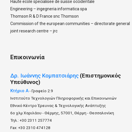
Haute ecole specialisee de suisse occidentale
Engineering – ingegneria informatica spa
Thomson R & D France snc Thomson
Commission of the european communities – directorate general
joint research centre – jrc
Επικοινωνία
Δρ.
Ιωάννης
Κομπατσιάρης
(Επιστημονικός
Υπεύθυνος)
Κτήριο Α
- Γραφείο 2.9
Ινστιτούτο Τεχνολογιών Πληροφορικής και Επικοινωνιών
Εθνικό Κέντρο Έρευνας & Τεχνολογικής Ανάπτυξης
6ο χλμ Χαριλάου - Θέρμης, 57001, Θέρμη - Θεσσαλονίκη
Τηλ.: +30 2311 257774
Fax: +30 2310 474128