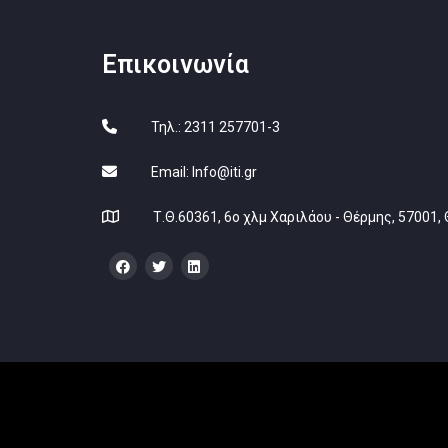
Επικοινωνία
Τηλ.: 2311 257701-3
Email:
Info@iti.gr
Τ.Θ.60361, 6ο χλμ Χαριλάου - Θέρμης, 57001