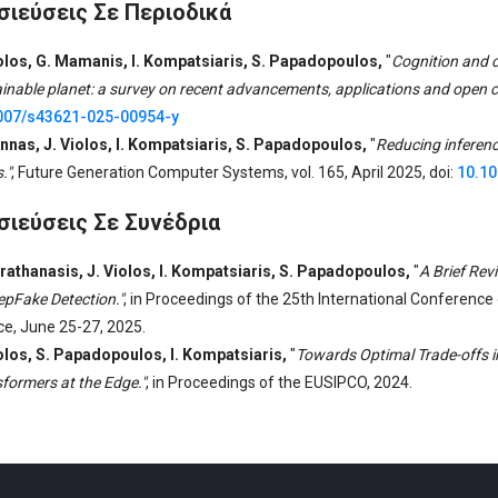
ιεύσεις Σε Περιοδικά
iolos, G. Mamanis, I. Kompatsiaris, S. Papadopoulos,
"
Cognition and 
inable planet: a survey on recent advancements, applications and open c
007/s43621-025-00954-y
nnas, J. Violos, I. Kompatsiaris, S. Papadopoulos,
"
Reducing inferen
."
,
Future Generation Computer Systems, vol. 165, April 2025, doi:
10.10
ιεύσεις Σε Συνέδρια
rathanasis, J. Violos, I. Kompatsiaris, S. Papadopoulos,
"
A Brief Rev
epFake Detection."
,
in Proceedings of the 25th International Conference 
e, June 25-27, 2025.
olos, S. Papadopoulos, I. Kompatsiaris,
"
Towards Optimal Trade-offs i
formers at the Edge."
,
in Proceedings of the EUSIPCO, 2024.