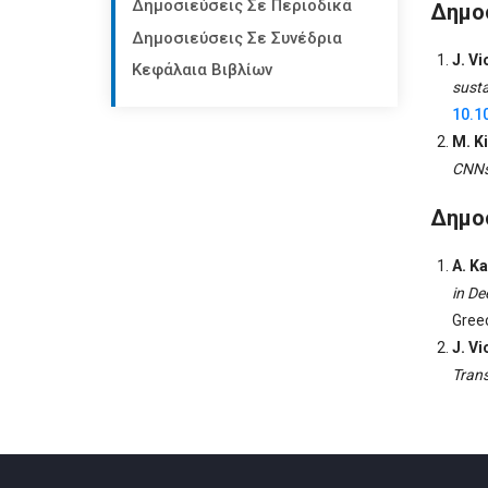
Δημοσιεύσεις Σε Περιοδικά
Δημοσ
Δημοσιεύσεις Σε Συνέδρια
J. V
Κεφάλαια Βιβλίων
susta
10.1
M. Ki
CNNs
Δημοσ
A. Ka
in De
Greec
J. Vi
Trans