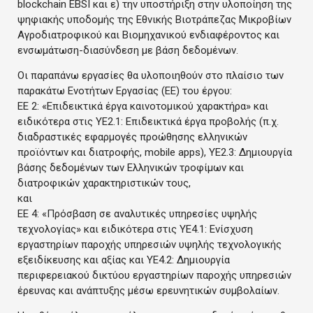
blockchain EBSI και ε) την υποστήριξη στην υλοποίηση της
ψηφιακής υποδομής της Εθνικής Βιοτράπεζας Μικροβίων
Αγροδιατροφικού και Βιομηχανικού ενδιαφέροντος και
ενσωμάτωση-διασύνδεση με βάση δεδομένων.
Οι παραπάνω εργασίες θα υλοποιηθούν στο πλαίσιο των
παρακάτω Ενοτήτων Εργασίας (ΕΕ) του έργου:
ΕΕ 2: «Επιδεικτικά έργα καινοτομικού χαρακτήρα» και
ειδικότερα στις ΥΕ2.1: Επιδεικτικά έργα προβολής (π.χ.
διαδραστικές εφαρμογές προώθησης ελληνικών
προϊόντων και διατροφής, mobile apps), ΥE2.3: Δημιουργία
βάσης δεδομένων των Ελληνικών τροφίμων και
διατροφικών χαρακτηριστικών τους,
και
EE 4: «Πρόσβαση σε αναλυτικές υπηρεσίες υψηλής
τεχνολογίας» και ειδικότερα στις ΥE4.1: Ενίσχυση
εργαστηρίων παροχής υπηρεσιών υψηλής τεχνολογικής
εξειδίκευσης και αξίας και ΥΕ4.2: Δημιουργία
περιφερειακού δικτύου εργαστηρίων παροχής υπηρεσιών
έρευνας και ανάπτυξης μέσω ερευνητικών συμβολαίων.