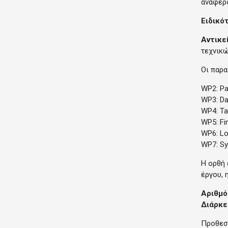
αναφέρο
Ειδικό
Αντικε
τεχνικώ
Οι παρα
WP2: Pa
WP3: Da
WP4: Tar
WP5: Fin
WP6: Lo
WP7: Sy
Η ορθή 
έργου, 
Αριθμό
Διάρκε
Προθεσ