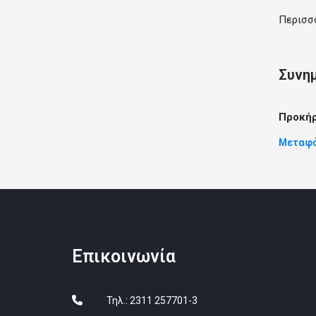
Περισσ
Συνη
Προκή
Μεταφό
Επικοινωνία
Τηλ.: 2311 257701-3