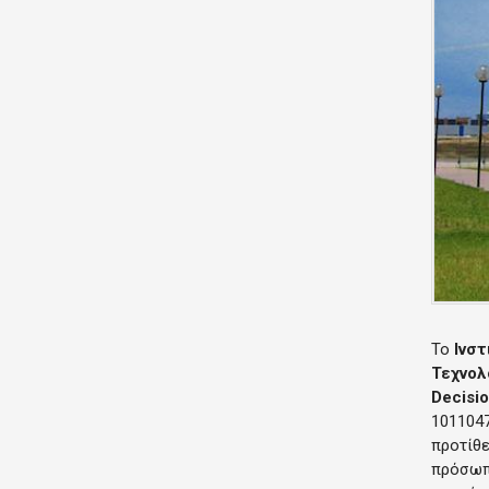
Το
Ινστ
Τεχνολ
Decisi
1011047
προτίθε
πρόσωπα