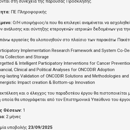
νται στη συνέχεια της παρούσας Πρόσκλησης.
τητα:
ΠΕ Πληροφορικής
ίμενο:
Ο/Η υποψήφιος/α που θα επιλεγεί αναμένεται να ασχοληθεί
ν ανάλυσης και σύντηξης ετερογενών ιατρικών δεδομένων για την
πάνω εργασίες θα υλοποιηθούν στο πλαίσιο των παρακάτω Πακέτω
rticipatory Implementation Research Framework and System Co-De
ta Collection and Storage
getted & Intelligent Participatory Interventions for Cancer Preventio
ancial, Clinical and Political Analyses for ONCODIR Adoption
ng-lasting Validation of ONCODIR Solutions and Methodologies and E
nergistic Impact creation & Bottom-up Innovation
εκτέλεση και ο έλεγχος του παραδοτέου έργου θα πιστοποιείται
η οποία θα υπογράφεται από τον Επιστημονικά Υπεύθυνο του έργου
ς Θέσεων:
1
ια:
2 μήνες
μία υποβολής
23/09/2025