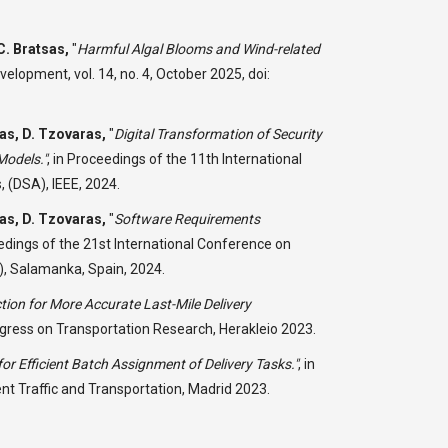
C. Bratsas,
"
Harmful Algal Blooms and Wind-related
lopment, vol. 14, no. 4, October 2025, doi:
as, D. Tzovaras,
"
Digital Transformation of Security
Models."
,
in Proceedings of the 11th International
 (DSA), IEEE, 2024.
as, D. Tzovaras,
"
Software Requirements
edings of the 21st International Conference on
4), Salamanka, Spain, 2024.
ction for More Accurate Last-Mile Delivery
ngress on Transportation Research, Herakleio 2023.
r Efficient Batch Assignment of Delivery Tasks."
,
in
ent Traffic and Transportation, Madrid 2023.