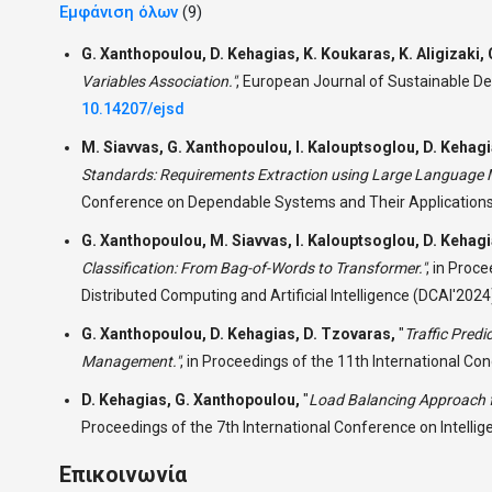
Εμφάνιση όλων
(9)
G. Xanthopoulou, D. Kehagias, K. Koukaras, K. Aligizaki, 
Variables Association."
,
European Journal of Sustainable Deve
10.14207/ejsd
M. Siavvas, G. Xanthopoulou, I. Kalouptsoglou, D. Kehagi
Standards: Requirements Extraction using Large Language 
Conference on Dependable Systems and Their Applications,
G. Xanthopoulou, M. Siavvas, I. Kalouptsoglou, D. Kehagi
Classification: From Bag-of-Words to Transformer."
,
in Proce
Distributed Computing and Artificial Intelligence (DCAI'202
G. Xanthopoulou, D. Kehagias, D. Tzovaras,
"
Traffic Predi
Management."
,
in Proceedings of the 11th International Co
D. Kehagias, G. Xanthopoulou,
"
Load Balancing Approach fo
Proceedings of the 7th International Conference on Intellig
Επικοινωνία