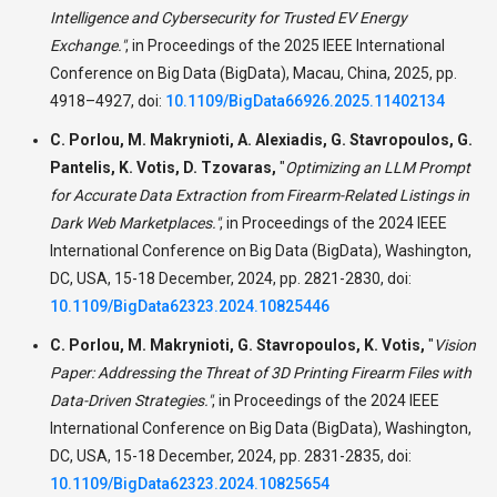
Intelligence and Cybersecurity for Trusted EV Energy
Exchange."
,
in Proceedings of the 2025 IEEE International
Conference on Big Data (BigData), Macau, China, 2025, pp.
4918–4927, doi:
10.1109/BigData66926.2025.11402134
C. Porlou, M. Makrynioti, A. Alexiadis, G. Stavropoulos, G.
Pantelis, K. Votis, D. Tzovaras,
"
Optimizing an LLM Prompt
for Accurate Data Extraction from Firearm-Related Listings in
Dark Web Marketplaces."
,
in Proceedings of the 2024 IEEE
International Conference on Big Data (BigData), Washington,
DC, USA, 15-18 December, 2024, pp. 2821-2830, doi:
10.1109/BigData62323.2024.10825446
C. Porlou, M. Makrynioti, G. Stavropoulos, K. Votis,
"
Vision
Paper: Addressing the Threat of 3D Printing Firearm Files with
Data-Driven Strategies."
,
in Proceedings of the 2024 IEEE
International Conference on Big Data (BigData), Washington,
DC, USA, 15-18 December, 2024, pp. 2831-2835, doi:
10.1109/BigData62323.2024.10825654