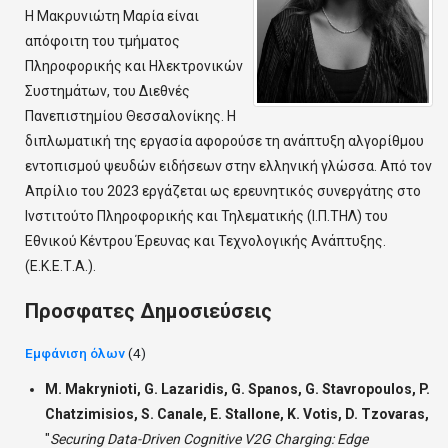
Η Μακρυνιώτη Μαρία είναι
απόφοιτη του τμήματος
Πληροφορικής και Ηλεκτρονικών
Συστημάτων, του Διεθνές
Πανεπιστημίου Θεσσαλονίκης. Η
διπλωματική της εργασία αφορούσε τη ανάπτυξη αλγορίθμου
εντοπισμού ψευδών ειδήσεων στην ελληνική γλώσσα. Από τον
Απρίλιο του 2023 εργάζεται ως ερευνητικός συνεργάτης στο
Ινστιτούτο Πληροφορικής και Τηλεματικής (Ι.Π.ΤΗΛ) του
Εθνικού Κέντρου Έρευνας και Τεχνολογικής Ανάπτυξης.
(Ε.Κ.Ε.Τ.Α.).
Προσφατες Δημοσιεύσεις
Εμφάνιση όλων
(4)
M. Makrynioti, G. Lazaridis, G. Spanos, G. Stavropoulos, P.
Chatzimisios, S. Canale, E. Stallone, K. Votis, D. Tzovaras,
"
Securing Data-Driven Cognitive V2G Charging: Edge