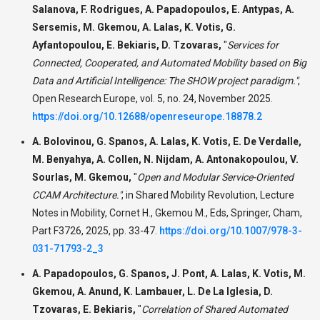
Salanova, F. Rodrigues, A. Papadopoulos, E. Antypas, A.
Sersemis, M. Gkemou, A. Lalas, K. Votis, G.
Ayfantopoulou, E. Bekiaris, D. Tzovaras,
"
Services for
Connected, Cooperated, and Automated Mobility based on Big
Data and Artificial Intelligence: The SHOW project paradigm."
,
Open Research Europe, vol. 5, no. 24, November 2025.
https://doi.org/10.12688/openreseurope.18878.2
A. Bolovinou, G. Spanos, A. Lalas, K. Votis, E. De Verdalle,
M. Benyahya, A. Collen, N. Nijdam, A. Antonakopoulou, V.
Sourlas, M. Gkemou,
"
Open and Modular Service-Oriented
CCAM Architecture."
,
in Shared Mobility Revolution, Lecture
Notes in Mobility, Cornet H., Gkemou M., Eds, Springer, Cham,
Part F3726, 2025, pp. 33-47.
https://doi.org/10.1007/978-3-
031-71793-2_3
A. Papadopoulos, G. Spanos, J. Pont, A. Lalas, K. Votis, M.
Gkemou, A. Anund, K. Lambauer, L. De La Iglesia, D.
Tzovaras, E. Bekiaris,
"
Correlation of Shared Automated