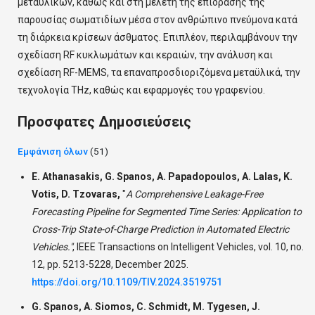
μεταϋλικών, καθώς και στη μελέτη της επίδρασης της
παρουσίας σωματιδίων μέσα στον ανθρώπινο πνεύμονα κατά
τη διάρκεια κρίσεων άσθματος. Επιπλέον, περιλαμβάνουν την
σχεδίαση RF κυκλωμάτων και κεραιών, την ανάλυση και
σχεδίαση RF-MEMS, τα επαναπροσδιοριζόμενα μεταϋλικά, την
τεχνολογία THz, καθώς και εφαρμογές του γραφενίου.
Προσφατες Δημοσιεύσεις
Εμφάνιση όλων
(51)
E. Athanasakis, G. Spanos, A. Papadopoulos, A. Lalas, K.
Votis, D. Tzovaras,
"
A Comprehensive Leakage-Free
Forecasting Pipeline for Segmented Time Series: Application to
Cross-Trip State-of-Charge Prediction in Automated Electric
Vehicles."
,
IEEE Transactions on Intelligent Vehicles, vol. 10, no.
12, pp. 5213-5228, December 2025.
https://doi.org/10.1109/TIV.2024.3519751
G. Spanos, A. Siomos, C. Schmidt, M. Tygesen, J.