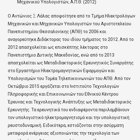
Μηχανικού Υπολογιστών, Α.Π.Θ. (2012)
Ο Αντώνιος Ξ. Λάλας αποφοίτησε από το Τμήμα Ηλεκτρολόγων
Μηχανικών και Μηχανικών Υπολογιστών του Αριστοτελείου
Πανεπιστημίου Θεσσαλονίκης (ΑΠΘ) το 2006 και
αναγορεύτηκε Διδάκτορας του ιδίου τμήματος το 2012. Από το
2012 απασχολείται ως επισκέπτης λέκτορας στο
Πανεπιστήμιο Δυτικής Μακεδονίας, ενώ από το 2013
απασχολείται ως Μεταδιδακτορικός Ερευνητικός Συνεργάτης
στο Εργαστήριο Ηλεκτρομαγνητικών Εφαρμογών και
Υπολογισμών του Τομέα Τηλεπικοινωνιών του ΑΠΘ. Από τον
Οκτώβριο 2015 εργάζεται στο Ινστιτούτο Τεχνολογιών
Πληροφορικής και Επικοινωνιών του Εθνικού Κέντρου
Έρευνας και Τεχνολογικής Ανάπτυξης ως Μεταδιδακτορικός
Ερευνητής. Τα ερευνητικά του ενδιαφέροντα περιλαμβάνουν
τον υπολογιστικό ηλεκτρομαγνητισμό και την υπολογιστική
ρευστοδυναμική. Ειδικότερα, εστιάζονται στην ασύρματη
μεταφορά ενέργειας αξιοποιώντας την τεχνολογία των