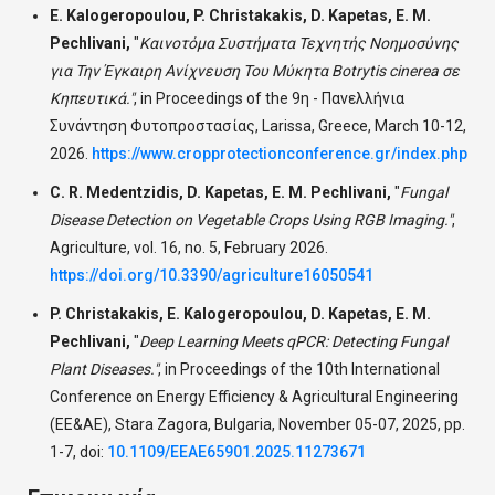
E. Kalogeropoulou, P. Christakakis, D. Kapetas, E. M.
Pechlivani,
"
Καινοτόμα Συστήματα Τεχνητής Νοημοσύνης
για Την Έγκαιρη Ανίχνευση Του Μύκητα Botrytis cinerea σε
Κηπευτικά."
,
in Proceedings of the 9η - Πανελλήνια
Συνάντηση Φυτοπροστασίας, Larissa, Greece, March 10-12,
2026.
https://www.cropprotectionconference.gr/index.php
C. R. Medentzidis, D. Kapetas, E. M. Pechlivani,
"
Fungal
Disease Detection on Vegetable Crops Using RGB Imaging."
,
Agriculture, vol. 16, no. 5, February 2026.
https://doi.org/10.3390/agriculture16050541
P. Christakakis, E. Kalogeropoulou, D. Kapetas, E. M.
Pechlivani,
"
Deep Learning Meets qPCR: Detecting Fungal
Plant Diseases."
,
in Proceedings of the 10th International
Conference on Energy Efficiency & Agricultural Engineering
(EE&AE), Stara Zagora, Bulgaria, November 05-07, 2025, pp.
1-7, doi:
10.1109/EEAE65901.2025.11273671