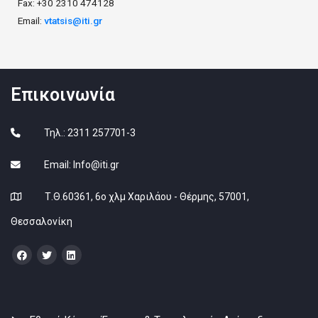
Fax: +30 2310 474128
Email:
vtatsis@iti.gr
Επικοινωνία
Τηλ.: 2311 257701-3
Email:
Info@iti.gr
Τ.Θ.60361, 6ο χλμ Χαριλάου - Θέρμης, 57001,
Θεσσαλονίκη